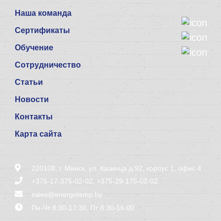
Наша команда
Сертификаты
Обучение
Сотрудничество
Статьи
Новости
Контакты
Карта сайта
220108, г. Минск, ул. Казинца д.92, корпус 1, офис 4
+375-17-375-02-02
,
+375-29-175-02-02
sales@energotemp.by
Пн-Чт 8:30-17:30, Пт 8:30-16:00