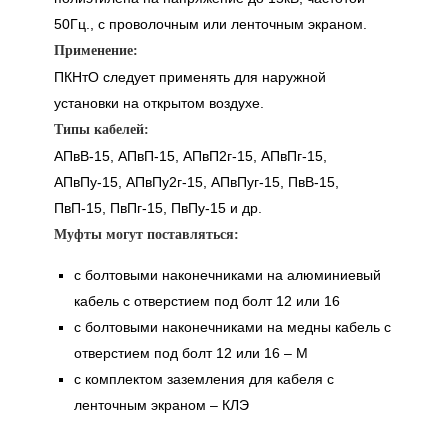
50Гц., с проволочным или ленточным экраном.
Применение:
ПКНтО следует применять для наружной
установки на открытом воздухе.
Типы кабелей:
АПвВ-15, АПвП-15, АПвП2г-15, АПвПг-15,
АПвПу-15, АПвПу2г-15, АПвПуг-15, ПвВ-15,
ПвП-15, ПвПг-15, ПвПу-15 и др.
Муфты могут поставляться:
с болтовыми наконечниками на алюминиевый
кабель с отверстием под болт 12 или 16
с болтовыми наконечниками на медны кабель с
отверстием под болт 12 или 16 – М
с комплектом заземления для кабеля с
ленточным экраном – КЛЭ