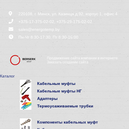
220108, г. Минск, ул. Казинца д.92, корпус 1, офис 4
+375-17-375-02-02
,
+375-29-175-02-02
sales@energotemp.by
Пн-Чт 8:30-17:30, Пт 8:30-16:00
Продвижение сайта компании в интернете
Заказать создание сайта
Каталог
Кабельные муфты
Кабельные муфты НГ
Адаптеры
Термоусаживаемые трубки
Компоненты кабельных муфт