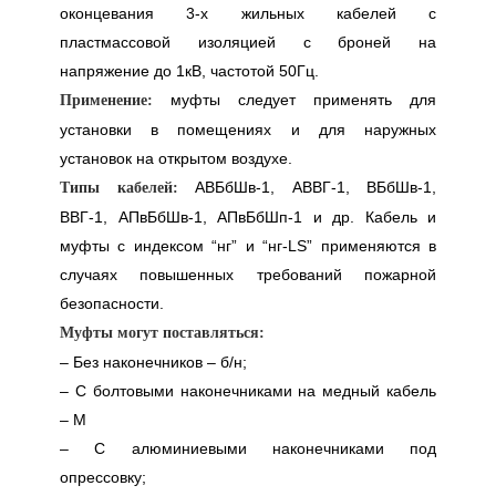
оконцевания 3-х жильных кабелей с
пластмассовой изоляцией с броней на
напряжение до 1кВ, частотой 50Гц.
муфты следует применять для
Применение:
установки в помещениях и для наружных
установок на открытом воздухе.
АВБбШв-1, АВВГ-1, ВБбШв-1,
Типы кабелей:
ВВГ-1, АПвБбШв-1, АПвБбШп-1 и др. Кабель и
муфты с индексом “нг” и “нг-LS” применяются в
случаях повышенных требований пожарной
безопасности.
Муфты могут поставляться:
– Без наконечников – б/н;
– С болтовыми наконечниками на медный кабель
– М
– С алюминиевыми наконечниками под
опрессовку;