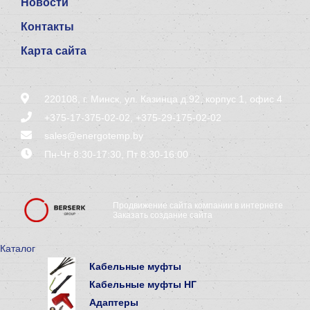
Новости
Контакты
Карта сайта
220108, г. Минск, ул. Казинца д.92, корпус 1, офис 4
+375-17-375-02-02
,
+375-29-175-02-02
sales@energotemp.by
Пн-Чт 8:30-17:30, Пт 8:30-16:00
Продвижение сайта компании в интернете
Заказать создание сайта
Каталог
Кабельные муфты
Кабельные муфты НГ
Адаптеры